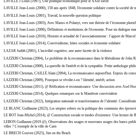
LAVILLE J.Louis (1997), Une politique économique pour le XXIe siècle
LAVILLE Jean-Louis (2000), 150 ans après 1848, l'économie solidaire contre la société de 
LAVILLE Jean-Louis (2001), Travail, la nouvelle question politique
LAVILLE Jean-Louis (2003), Avec Mauss et Polanyi, vers une théorie de l’économie pluriel
LAVILLE Jean-Louis (2006), Définitions et institutions de l'économie. Pour un dialogue ma
LAVILLE Jean-Louis (2010), Histoire et actualité de l’associationnisme : l’apport de Marce
LAVILLE Jean-Louis (2014), Convivialisme, luttes sociales et économie solidaire
LAZAR Judith (2001), L'incivilité cognitive, une autre facette de la violence
LAZZERI Christian (2004), Le problème de la reconnaissance dans le libéralisme de John 
LAZZERI Christian (2008), La querelle de l'intérêt et de la sympathie. Petite anthologie phi
LAZZERI Christian, CAILLÉ Alain (2004), La reconnaissance aujourd'hui. Enjeux du conc
LAZZERI Christian (2009), Pourquoi se révolte-t-on ? Identité, intérêt, action
LAZZERI Christian (2011), @ Réification et reconnaissance. Une discussion avec Axel Ho
LAZZERI Christian (2014), Quelques remarques sur le Manifeste convivialiste
LAZZERI Christian (2022), Intégration nationale et transformation de l’identité. Considérati
LE BLANC Guillaume (2023), Les utopies sobres ou la politique des communs des éprouv
LE BOT Jean-Michel (2014), @ Construction sociale et modes d'existence. Une lecture de 
LEBON Guillaume (2019 @), Observations des usages et nouveaux usages des bancs publics 
villes ? L’exemple de la ville de Caen
LE BRECH Gouven (2025), Jim on the Beach