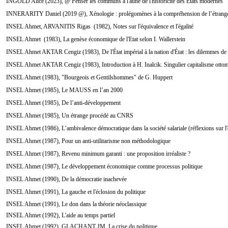
INGOLD Alice (2023), @ Penser les communs à l'aune de l'historicité des Etats modernes
INNERARITY Daniel (2019 @), Xénologie : prolégomènes à la compréhension de l’étrang
INSEL Ahmet, ARVANITIS Rigas (1982), Notes sur l'équivalence et l'égalité
INSEL Ahmet (1983), La genèse économique de l'Etat selon I. Wallerstein
INSEL Ahmet AKTAR Cengiz (1983), De l'État impérial à la nation d'État : les dilemmes de 
INSEL Ahmet AKTAR Cengiz (1983), Introduction à H. Inalcik. Singulier capitalisme otto
INSEL Ahmet (1983), "Bourgeois et Gentilshommes" de G. Huppert
INSEL Ahmet (1985), Le MAUSS en l’an 2000
INSEL Ahmet (1985), De l’anti-développement
INSEL Ahmet (1985), Un étrange procédé au CNRS
INSEL Ahmet (1986), L’ambivalence démocratique dans la société salariale (réflexions sur l'
INSEL Ahmet (1987), Pour un anti-utilitarisme non méthodologique
INSEL Ahmet (1987), Revenu minimum garanti : une proposition irréaliste ?
INSEL Ahmet (1987), Le développement économique comme processus politique
INSEL Ahmet (1990), De la démocratie inachevée
INSEL Ahmet (1991), La gauche et l'éclosion du politique
INSEL Ahmet (1991), Le don dans la théorie néoclassique
INSEL Ahmet (1992), L'aide au temps partiel
INSEL Ahmet (1992), GLACHANT JM, La crise du politique