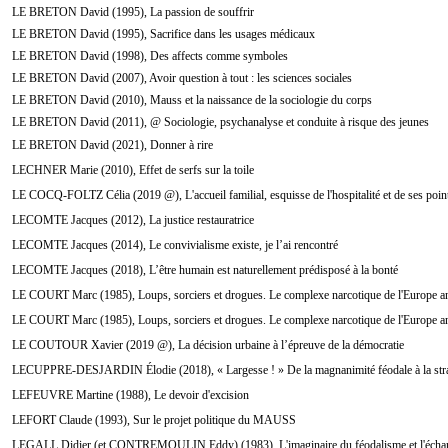
LE BRETON David (1995), La passion de souffrir
LE BRETON David (1995), Sacrifice dans les usages médicaux
LE BRETON David (1998), Des affects comme symboles
LE BRETON David (2007), Avoir question à tout : les sciences sociales
LE BRETON David (2010), Mauss et la naissance de la sociologie du corps
LE BRETON David (2011), @ Sociologie, psychanalyse et conduite à risque des jeunes
LE BRETON David (2021), Donner à rire
LECHNER Marie (2010), Effet de serfs sur la toile
LE COCQ-FOLTZ Célia (2019 @), L'accueil familial, esquisse de l'hospitalité et de ses point
LECOMTE Jacques (2012), La justice restauratrice
LECOMTE Jacques (2014), Le convivialisme existe, je l’ai rencontré
LECOMTE Jacques (2018), L’être humain est naturellement prédisposé à la bonté
LE COURT Marc (1985), Loups, sorciers et drogues. Le complexe narcotique de l'Europe an
LE COURT Marc (1985), Loups, sorciers et drogues. Le complexe narcotique de l'Europe an
LE COUTOUR Xavier (2019 @), La décision urbaine à l’épreuve de la démocratie
LECUPPRE-DESJARDIN Élodie (2018), « Largesse ! » De la magnanimité féodale à la strat
LEFEUVRE Martine (1988), Le devoir d'excision
LEFORT Claude (1993), Sur le projet politique du MAUSS
LEGALL Didier (et CONTREMOULIN Eddy) (1983), L'imaginaire du féodalisme et l'écha