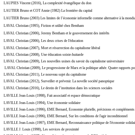
LAUPIES Vincent (2016), La complexité évangélique du don
LAUTIER Bruno et COT Annie (1982) La frontière du capital
LAUTIER Bruno (2003) Les limites de l’économie informelle comme alternative à la mondiali
LAVAL Christian (1995), Fiction et utilité chez Bentham
LAVAL Christian (2006), Jeremy Bentham et le gouvernement des intérêts
LAVAL Christian (2006), Les deux crises de l'éducation
LAVAL Christian (2007), Mort et résurrection du capitalisme libéral
LAVAL Christian (2008), Une éducation soixte-huitarde
LAVAL Christian (2009), Les nouvelles usines du savoir du capitalisme universitaire
LAVAL Christian (2009), Le progressisme de Marx et la politique athée. Quatre rapports p
LAVAL Christian (2011), Le nouveau sujet du capitalisme
LAVAL Christian (2012), Surveiller et prévenir. La novelle société panoptique
LAVAL Christian (2016), Le destin de l’institution dans les sciences sociales
LAVILLE Jean-Louis (1998), Fait associatif et espace démocratique
LAVILLE Jean-Louis (1994), Une économie solidaire
LAVILLE Jean-Louis (1996), EME Bernard, Economie plurielle, précisions et compléments
LAVILLE Jean-Louis (1996), EME Bernard, Sur les conditions de l'agir inconditionnel
LAVILLE Jean-Louis (1997), EME Bernard, Reconnaissance politique de l'économie solidai
LAVILLE J. Louis (1998), Les services de proximité