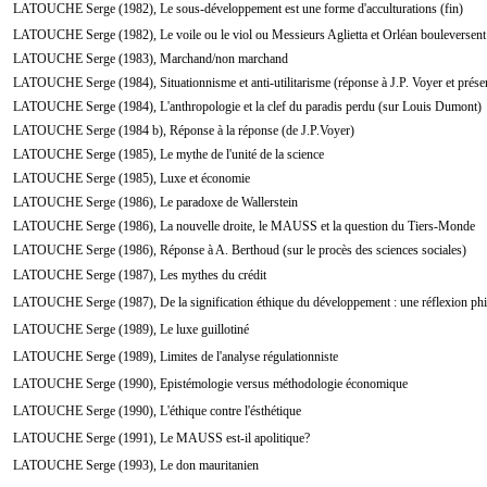
LATOUCHE Serge (1982), Le sous-développement est une forme d'acculturations (fin)
LATOUCHE Serge (1982), Le voile ou le viol ou Messieurs Aglietta et Orléan bouleversent 
LATOUCHE Serge (1983), Marchand/non marchand
LATOUCHE Serge (1984), Situationnisme et anti-utilitarisme (réponse à J.P. Voyer et prése
LATOUCHE Serge (1984), L'anthropologie et la clef du paradis perdu (sur Louis Dumont)
LATOUCHE Serge (1984 b), Réponse à la réponse (de J.P.Voyer)
LATOUCHE Serge (1985), Le mythe de l'unité de la science
LATOUCHE Serge (1985), Luxe et économie
LATOUCHE Serge (1986), Le paradoxe de Wallerstein
LATOUCHE Serge (1986), La nouvelle droite, le MAUSS et la question du Tiers-Monde
LATOUCHE Serge (1986), Réponse à A. Berthoud (sur le procès des sciences sociales)
LATOUCHE Serge (1987), Les mythes du crédit
LATOUCHE Serge (1987), De la signification éthique du développement : une réflexion ph
LATOUCHE Serge (1989), Le luxe guillotiné
LATOUCHE Serge (1989), Limites de l'analyse régulationniste
LATOUCHE Serge (1990), Epistémologie versus méthodologie économique
LATOUCHE Serge (1990), L'éthique contre l'ésthétique
LATOUCHE Serge (1991), Le MAUSS est-il apolitique?
LATOUCHE Serge (1993), Le don mauritanien