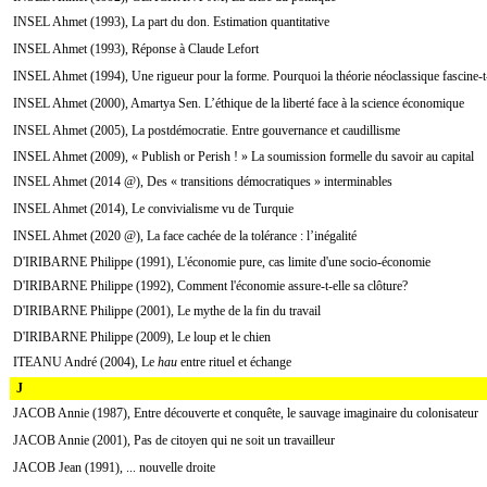
INSEL Ahmet (1993), La part du don. Estimation quantitative
INSEL Ahmet (1993), Réponse à Claude Lefort
INSEL Ahmet (1994), Une rigueur pour la forme. Pourquoi la théorie néoclassique fascine-t-
INSEL Ahmet (2000), Amartya Sen. L’éthique de la liberté face à la science économique
INSEL Ahmet (2005), La postdémocratie. Entre gouvernance et caudillisme
INSEL Ahmet (2009), « Publish or Perish ! » La soumission formelle du savoir au capital
INSEL Ahmet (2014 @), Des « transitions démocratiques » interminables
INSEL Ahmet (2014), Le convivialisme vu de Turquie
INSEL Ahmet (2020 @), La face cachée de la tolérance : l’inégalité
D'IRIBARNE Philippe (1991), L'économie pure, cas limite d'une socio-économie
D'IRIBARNE Philippe (1992), Comment l'économie assure-t-elle sa clôture?
D'IRIBARNE Philippe (2001), Le mythe de la fin du travail
D'IRIBARNE Philippe (2009), Le loup et le chien
ITEANU André (2004), Le
hau
entre rituel et échange
J
JACOB Annie (1987), Entre découverte et conquête, le sauvage imaginaire du colonisateur
JACOB Annie (2001), Pas de citoyen qui ne soit un travailleur
JACOB Jean (1991), ... nouvelle droite