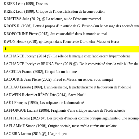
KRIER Léon (1999), Dessins
KRIER Léon (1999), Critique de l'industrialisation de la construction
KRISTEVA Julia (2012), @ La reliance, ou de l’érotisme maternel
KROES R. (1986), Lettre à propos d'un article de G. Busino (sur le passage des sociétés tradi
KROPOTKINE Pierre (2015), Jeu et sociabilité dans le monde animal
KWON Henok (2010), @ L'esprit dans l'oeuvre de Durkheim, Mauss et Hertz
L
LACHANCE Jocelyn (2014 @), Le rôle de la marque chez l'adolescent hypermoderne
LACHANCE Jocelyn et BRUNA Yann (2019 @), De la convivialité dans la ville à l’ère du
LA CECLA Franco (2002), Ce qui fait un homme
LACOURTE Jean-Pierre (2002), Freud et Mauss, un rendez-vous manqué
LACLAU Ernesto (1999), L’universalisme, le particularisme et la question de l’identité
LADWEIN Richard et RÉMY Éric (2014), Sacré Noël !
LAÉ J.François (1996), Les oripeaux de la domesticité
LAFFORGUE Laurent (2006), Fragments d'une critique radicale de l'école actuelle
LAFITTE Jérôme (2023 @), Les projets d’habiter comme pratique signifiante d’une recomposit
LAFLAMME Simon (1998), Origine sociale, mass média et réussite scolaire
LAGEIRA Jacinto (2015 @), L’agir du jeu