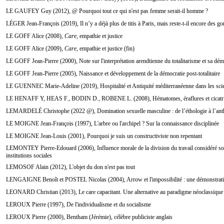
LE GAUFEY Guy (2012), @ Pourquoi tout ce qui n'est pas femme serait-il homme ?
LÉGER Jean-François (2019), Il n’y a déjà plus de titis à Paris, mais reste-t-il encore des g
LE GOFF Alice (2008),
Care
, empathie et justice
LE GOFF Alice (2009),
Care
, empathie et justice (fin)
LE GOFF Jean-Pierre (2000), Note sur l'interprétation arendtienne du totalitarisme et sa déma
LE GOFF Jean-Pierre (2005), Naissance et développement de la démocratie post-totalitaire
LE GUENNEC Marie-Adeline (2019), Hospitalité et Antiquité méditerranéenne dans les scie
LE HENAFF Y, HEAS F., BODIN D., ROBENE L. (2008), Hématomes, éraflures et cicatr
LEMARDELÉ Christophe (2022 @), Domination sexuelle masculine : de l’éthologie à l’ant
LE MOIGNE Jean-François (1997), L'arbre ou l'archipel ? Sur la connaissance disciplinée
LE MOIGNE Jean-Louis (2001), Pourquoi je suis un constructiviste non repentant
LEMONTEY Pierre-Edouard (2006), Influence morale de la division du travail considéré sous 
institutions sociales
LEMOSOF Alain (2012), L'objet du don n'est pas tout
LENGAIGNE Benoît et POSTEL Nicolas (2004), Arrow et l'impossibilité : une démonstratio
LEONARD Christian (2013), Le care capacitant. Une alternative au paradigme néoclassique de
LEROUX Pierre (1997), De l'individualisme et du socialisme
LEROUX Pierre (2000), Bentham (Jérémie), célèbre publiciste anglais