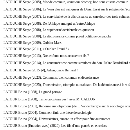
LATOUCHE Serge (2005), Monde commun,
commom decency
, bon sens et sens commun
LATOUCHE Serge (2006), Le Veau d'or est vainqueur de Dieu. Essai sur la religion de l'é
LATOUCHE Serge (2007), La convivialité de la décroissance au carrefour des trois cultures
LATOUCHE Serge (2008), De l'Afrique ambiguë à l'autre Afrique
LATOUCHE Serge (2008), La supériorité occidentale en question
LATOUCHE Serge (2009), La décroissance comme projet politique de gauche
LATOUCHE Serge (2009), Oublier Marx
LATOUCHE Serge (2011), « Oublier Freud ? »
LATOUCHE Serge (2013), Nos enfants nous accuseront-ils ?
LATOUCHE Serge (2014), Le consumérisme comme simulacre du don. Relire Baudrillard ap
LATOUCHE Serge (2015 @), Adieu, oncle Bernard !
LATOUCHE Serge (2023), Communs, bien commun et décroissance
LATOUCHE Serge (2025), Transmission, triomphe ou trahison. De la décroissance à la «
d
LATOUR Bruno (1988), Le grand partage
LATOUR Bruno (1988), Tu ne calculeras pas ! avec M. CALLON
LATOUR Bruno (2001), Réponse aux objections [de F. Vandenberghe sur la sociologie actan
LATOUR Bruno (2004), Comment finir une thèse de sociologie
LATOUR Bruno (2004), Universitaires, encore un effort pour être autonomes
LATOUR Bruno (Entretien avec) (2025), Les fils d’une pensée en entrelacs