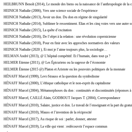
HEILBRUNN Benoît (2014), Le monde des biens ou la naissance de l’anthropologie de la
HEINICH Nathalie (2006), Vers une science sociale de l'expérience
HEINICH Nathalie (2013), Avoir un don. Du don en régime de singularité
HEINICH Nathalie (2014), Sublimer le ressentiment. Elias et les cinq voies vers une autre s
HEINICH Nathalie (2015), La quête d’excitation
HEINICH Nathalie (2016), De l’objet à la relation : une révolution copernicienne
HEINICH Nathalie (2018), Pour en finir avec les approches normatives des valeurs
HEINICH Nathalie (2020 ), Et moi je l’aime toujours plus, la sociologie…
HELMAN André (2013), @ L’hôpital compétitif. Et l’humain, dans tout ça ?
HELMER Etienne (2011), @ Les Épicuriens ou la sagesse de l’économie
HELMER Étienne (2015 @) Platon et Aristote ou les pouvoirs politiques de la monnaie
HÉNAFF Marcel (1999), Levi-Strauss et la question du symbolisme
HÉNAFF Marcel (2000), L’éthique catholique et le non-esprit du capitalisme
HÉNAFF Marcel (2004), Métamorphoses du don : continuités et discontinuités (réponses à
HÉNAFF Marcel, CAILLÉ Alain, GODBOUT Jacques T. (2004), Correspondance
HÉNAFF Marcel (2010), Salaire, justice et don. Le travail de l’enseignant et la part du gratui
HENAFF Marcel (2010), Mauss et l’invention de la réciprocité
HÉNAFF Marcel (2017), Au risque de soi : parler, donner, attester
HÉNAFF Marcel (2019), La ville qui vient : redécouvrir l’espace commun