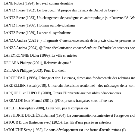
LANE Robert (1994), le travail comme désutilité
LANTZ Pierre (1982), Le fossoyeur (A propos des travaux de Daniel de Copet)
LANTZ Pierre (1983), Un changement de paradigme en anthropologie (sur l'oeuvre d'A. We
LANTZ Pierre (1986), Holisme ou individualisme
LANTZ Pierre (1989), La peur du symbolisme
LANZA Andrea (2023 @), Fragments d’une science sociale de la praxis chez les premiers soc
LANZA Andrea (2024), @ Entre décolonisation et
cancel culture
. Défendre les sciences soc
LAPEYRONNIE Didier (1999), La ville en miettes
DE LARA Philippe (2001), Relativité de quoi ?
DE LARA Philippe (2003), Pour Durkheim
LARCEREAU (1996), Echange et don. Le temps, dimension fondamentale des relations int
LARDELLIER Pascal (2010), Un certain libéralisme relationnel... des mésusages de la "com
LARQUE L. et FLIPO F. (2009), Ouvrir l'Université aux possibles démocratiques
LARRALDE Jean-Manuel (2012), @Des prisons françaises sous influences
LASCH Christopher (2008), Le respect, pas la compassion
LASSUDRIE-DUCHÊNE Bernard (1984), La consommation ostentatoire et l'usage des ric
LATOUR Bruno (Entretien avec) (2025), Les fils d’une pensée en entrelacs
LATOUCHE Serge (1982), Le sous-développement est une forme d'acculturations (I)