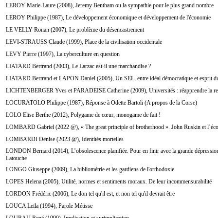
LEROY Marie-Laure (2008), Jeremy Bentham ou la sympathie pour le plus grand nombre
LEROY Philippe (1987), Le développement économique et développement de l'économie
LE VELLY Ronan (2007), Le problème du désencastrement
LEVI-STRAUSS Claude (1999), Place de la civilisation occidentale
LEVY Pierre (1997), La cyberculture en question
LIATARD Bertrand (2003), Le Larzac est-il une marchandise ?
LIATARD Bertrand et LAPON Daniel (2005), Un SEL, entre idéal démocratique et esprit du
LICHTENBERGER Yves et PARADEISE Catherine (2009), Universités : réapprendre la respo
LOCURATOLO Philippe (1987), Réponse à Odette Bartoli (A propos de la Corse)
LOLO Elise Berthe (2012), Polygame de cœur, monogame de fait !
LOMBARD Gabriel (2022 @), « The great principle of brotherhood ». John Ruskin et l’éc
LOMBARDI Denise (2023 @), Identités mortelles
LONDON Bernard (2014), L’obsolescence planifiée. Pour en finir avec la grande dépressi
Latouche
LONGO Giuseppe (2009), La bibliométrie et les gardiens de l'orthodoxie
LOPES Helena (2005), Utilité, normes et sentiments moraux. De leur incommensurabilité
LORDON Frédéric (2006), Le don tel qu'il est, et non tel qu'il devrait être
LOUCA Leïla (1994), Parole Métisse