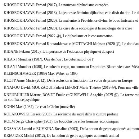
KHOSROKHAVAR Farhad (2017), Le nouveau djhihadisme européen
KHOSROKHAVAR Farhad (2018), La jeunesse féminine djihadiste et le désir du don. Le do
KHOSROKHAVAR Farhad (2020), Le mal entre la Providence divine, le bouc émissaire et 
KHOSROKHAVAR Farhad (2020), La crise de la sociologie et la sociologie de la crise
KHOSROKHAVAR Farhad (2022 @), Le djihadisme et la consommation
KHOSROKHAVAR Farhad Khosrokhavar et MOTTAGHI Mohsen (2020 @), Le don dans 
KIDANE Fekrou (2015), L’importance de l’éducation physique et du sport
KILANI Mondher (1987), Que de
hau
: Le débat autour de l’
KILANI Mondher (1988), Le culte du cargo, ou comment l'esprit des Blancs vient aux Mélané
KLEINSCHMAGER (1989) Max Weber en 1895
KLOPP Anne-Marie (2012), De la réclusion à l'inclusion. La sortie de prison en Europe
KNAFOU David, MOUZAOUI Fada et LEFORT Marie-Thérèse (2019 @), Pour une ville conv
KNEUBÜHLER Marine, BOVET Émilie et GÜSEWELL Angelika (2025 @), La forme mini
en souffrance psychique
KOHN Max (1984), Le chat à Chelm (nouvelle)
KOLAKOWSKI Leszek (2003), La revanche du sacré dans la culture profane
KOLM Serge-Christophe (1983), Le bouddhisme et les hommes économiques
KOSSALS Leonid et RUVKINA Rosalina (2003), De la notion de genre appliquée au mon
KREUTZER Michel (2012), De la notion de genre appliquée au monde animal