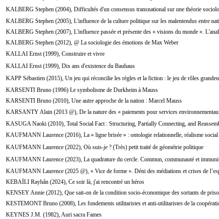
KALBERG Stephen (2004), Difficultés d'un consensus transnational sur une théorie sociolo
KALBERG Stephen (2005), L'influence de la culture politique sur les malentendus entre nati
KALBERG Stephen (2007), L'influence passée et présente des « visions du monde ». L'anal
KALBERG Stephen (2012), @ La sociologie des émotions de Max Weber
KALLAI Ernst (1999), Construire et vivre
KALLAI Ernst (1999), Dix ans d'existence du Bauhaus
KAPP Sébastien (2015), Un jeu qui réconcilie les règles et la fiction : le jeu de rôles grandeu
KARSENTI Bruno (1996) Le symbolisme de Durkheim à Mauss
KARSENTI Bruno (2010), Une autre approche de la nation : Marcel Mauss
KARSANTY Alain (2013 @), De la nature des « paiements pour services environnementau
KASUGA Naoki (2010), Total Social Fact : Structuring, Partially Connecting, and Reassem
KAUFMANN Laurence (2016), La « ligne brisée » : ontologie relationnelle, réalisme social 
KAUFMANN Laurence (2022), Où suis-
je
? (Très) petit traité de géométrie politique
KAUFMANN Laurence (2023), La quadrature du cercle. Commun, communauté et immuni
KAUFMANN Laurence (2025 @), « Vice de forme ». Déni des médiations et crises de l’esp
KEBAÏLI Rayhân (2024), Ce soir là, j'ai rencontré un héros
KENSEY Annie (2012), Que sait-on de la condition socio-économique des sortants de priso
KESTEMONT Bruno (2008), Les fondements utilitaristes et anti-utilitaristes de la coopérati
KEYNES J.M. (1982), Auri sacra Fames