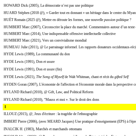
HOWARD Dick (2005), La démocratie n’est pas une politique
HUARD Stéphen (2018 @), « Garder tout en donnant » un héritage dans le centre du Mya
HUËT Romain (2025 @), Mettre en déroute les formes, une nouvelle
passion
politique ?
HUMBERT Marc (2007), Circonscrire la place du marché. Commentaires autour d’un texte 
HUMBERT Marc (2014), Une indispensable offensive intellectuelle collective
HUMBERT Marc (2021), Vers un convivialisme mondial
HUMEAU Julie (2011), @ Le parrainage informel. Les rapports donateurs occidentaux-récipi
HYDE Lewis (1989), La communauté du don
HYDE Lewis (1991), Don et usure
HYDE Lewis (1991), Don et usure (fin)
HYDE Lewis (2021),
The Song of Myself
de Walt Whitman, chant et récit du
gifted Self
HYDEN Goran (2007), L'économie de l'affection et l'économie morale dans la perspective c
HYLAND Richard (2010), @ Gift, Law, and Political Reform
HYLAND Richard (2010), “Mauss et moi ». Sur le droit des dons
I
ILLOUZ (2015), @, Jeux d'écriture : la tragédie de l'ethnographie
IMBERT Pierre (2006), (avec MEARD Jacques) Une pratique d'enseignement (EPS) à l'épr
INALCIK H. (1983), Marchés et marchands ottomans