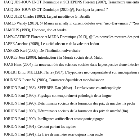
JACQUES-JOUVENOT Dominique et SCHEPENS Florente (2007), Transmettre une entre
JACQUES-JOUVENOT Dominique (2025 @), Fabriquer la parenté ?
JACQUIER Charles (1992), La part maudite de G. Bataille
JAMES Wendy (2010), @ Mauss as an ally in current debates over “neo-Darwinism :” “Soc
JAMOUS (1993), Honneur, don et baraka
JANY-CATRICE Florence et MEDA Dominique (2013), @ Les nouvelles mesures des perform
JAPPE Anselme (2009), Le « côté obscur » de la valeur et le don
JASPERS Karl (2009), De l’institution universitaire
JAURES Jean (2000), Introduction à la Morale sociale de B. Malon
JOAS Hans (2004), Le nouveau rôle des sciences sociales dans la perspective d'une théorie d
JOBERT Brnu, MULLER PIerre (1987), L’hypothèse néo-corporatiste et son inadéquation au
JOHNSON Pierre W. (2003), Commerce équitable et mondialisation
JORION Paul (1988), SPERBER Dan (débat). Le relativisme en anthropologie
JORION Paul (1990), Physique contemporaine et pathologie de la langue
JORION Paul (1990), Déterminants sociaux de la formation des prix de marché : la pêche
JORION Paul (1990), Déterminants sociaux de la formation des prix de marché (fin)
JORION Paul (1990), Intelligence artificielle et cosmogonie gigogne
JORION Paul (1991), Ce dont parlent les mythes
JORION Paul (1991), Le frère de ma mère sera toujours mon oncle