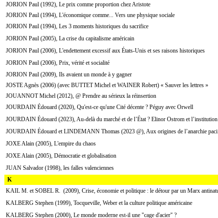
JORION Paul (1992), Le prix comme proportion chez Aristote
JORION Paul (1994), L'économique comme... Vers une physique sociale
JORION Paul (1994), Les 3 moments historiques du sacrifice
JORION Paul (2005), La crise du capitalisme américain
JORION Paul (2006), L'endettement excessif aux États-Unis et ses raisons historiques
JORION Paul (2006), Prix, vérité et socialité
JORION Paul (2009), Ils avaient un monde à y gagner
JOSTE Agnès (2006) (avec BUTTET Michel et WAINER Robert) « Sauver les lettres »
JOUANNOT Michel (2012), @ Prendre au sérieux la réinsertion
JOURDAIN Édouard (2020), Qu'est-ce qu'une Cité décente ? Péguy avec Orwell
JOURDAIN Édouard (2023), Au-delà du marché et de l’État ? Elinor Ostrom et l’instituti
JOURDAIN Édouard et LINDEMANN Thomas (2023 @), Aux origines de l’anarchie pacifiqu
JOXE Alain (2005), L'empire du chaos
JOXE Alain (2005), Démocratie et globalisation
JUAN Salvador (1998), les falles valenciennes
K
KAIL M. et SOBEL R. (2009), Crise, économie et politique : le détour par un Marx antinatu
KALBERG Stephen (1999), Tocqueville, Weber et la culture politique américaine
KALBERG Stephen (2000), Le monde moderne est-il une "cage d'acier" ?