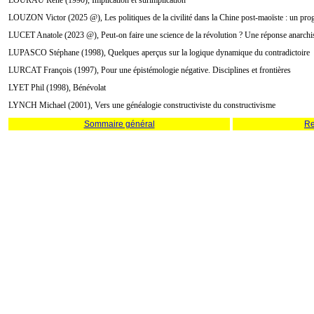
LOURAU René (1990), Implication et surimplication
LOUZON Victor (2025 @), Les politiques de la civilité dans la Chine post-maoïste : un pr
LUCET Anatole (2023 @), Peut-on faire une science de la révolution ? Une réponse anarchis
LUPASCO Stéphane (1998), Quelques aperçus sur la logique dynamique du contradictoire
LURCAT François (1997), Pour une épistémologie négative. Disciplines et frontières
LYET Phil (1998), Bénévolat
LYNCH Michael (2001), Vers une généalogie constructiviste du constructivisme
Sommaire général
Re