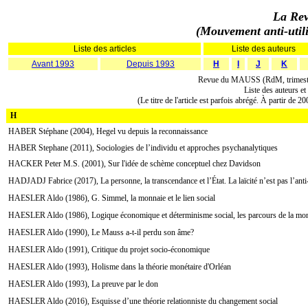
La Rev
(Mouvement anti-utilit
Liste des articles
Liste des auteurs
Avant 1993
Depuis 1993
H
I
J
K
Revue du MAUSS (RdM, trimestri
Liste des auteurs et
(Le titre de l'article est parfois abrégé. À partir d
H
HABER Stéphane (2004), Hegel vu depuis la reconnaissance
HABER Stephane (2011), Sociologies de l’individu et approches psychanalytiques
HACKER Peter M.S. (2001), Sur l'idée de schème conceptuel chez Davidson
HADJADJ Fabrice (2017), La personne, la transcendance et l’État. La laïcité n’est pas l’anti
HAESLER Aldo (1986), G. Simmel, la monnaie et le lien social
HAESLER Aldo (1986), Logique économique et déterminisme social, les parcours de la monn
HAESLER Aldo (1990), Le Mauss a-t-il perdu son âme?
HAESLER Aldo (1991), Critique du projet socio-économique
HAESLER Aldo (1993), Holisme dans la théorie monétaire d'Orléan
HAESLER Aldo (1993), La preuve par le don
HAESLER Aldo (2016), Esquisse d’une théorie relationniste du changement social