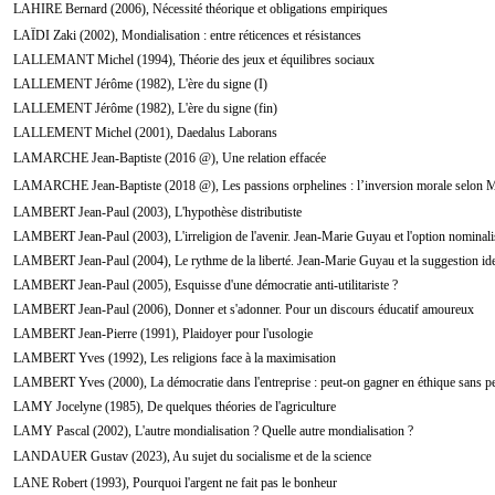
LAHIRE Bernard (2006), Nécessité théorique et obligations empiriques
LAÏDI Zaki (2002), Mondialisation : entre réticences et résistances
LALLEMANT Michel (1994), Théorie des jeux et équilibres sociaux
LALLEMENT Jérôme (1982), L'ère du signe (I)
LALLEMENT Jérôme (1982), L'ère du signe (fin)
LALLEMENT Michel (2001), Daedalus Laborans
LAMARCHE Jean-Baptiste (2016 @), Une relation effacée
LAMARCHE Jean-Baptiste (2018 @), Les passions orphelines : l’inversion morale selon M
LAMBERT Jean-Paul (2003), L'hypothèse distributiste
LAMBERT Jean-Paul (2003), L'irreligion de l'avenir. Jean-Marie Guyau et l'option nominali
LAMBERT Jean-Paul (2004), Le rythme de la liberté. Jean-Marie Guyau et la suggestion iden
LAMBERT Jean-Paul (2005), Esquisse d'une démocratie anti-utilitariste ?
LAMBERT Jean-Paul (2006), Donner et s'adonner. Pour un discours éducatif amoureux
LAMBERT Jean-Pierre (1991), Plaidoyer pour l'usologie
LAMBERT Yves (1992), Les religions face à la maximisation
LAMBERT Yves (2000), La démocratie dans l'entreprise : peut-on gagner en éthique sans per
LAMY Jocelyne (1985), De quelques théories de l'agriculture
LAMY Pascal (2002), L'autre mondialisation ? Quelle autre mondialisation ?
LANDAUER Gustav (2023), Au sujet du socialisme et de la science
LANE Robert (1993), Pourquoi l'argent ne fait pas le bonheur