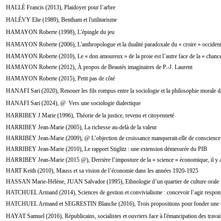
HALLÉ Francis (2013), Plaidoyer pour l’arbre
HALÉVY Elie (1989), Bentham et l'utilitarisme
HAMAYON Roberte (1998), L'épingle du jeu
HAMAYON Roberte (2006), L'anthropologue et la dualité paradoxale du « croire » occident
HAMAYON Roberte (2010), Le « don amoureux » de la proie est l’autre face de la « chance
HAMAYON Roberte (2012), À propos de Beautés imaginaires de P.-J. Laurent
HAMAYON Roberte (2015), Petit pas de côté
HANAFI Sari (2020), Renouer les fils rompus entre la sociologie et la philosophie morale d
HANAFI Sari (2024), @ Vers une sociologie dialectique
HARRIBEY J.Marie (1996), Théorie de la justice, revenu et citoyenneté
HARRIBEY Jean-Marie (2005), La richesse au-delà de la valeur
HARRIBEY Jean-Marie (2009), @ L’objection de croissance manquerait-elle de conscience
HARRIBEY Jean-Marie (2010), Le rapport Stiglitz : une extension démesurée du PIB
HARRIBEY Jean-Marie (2015 @), Derrière l’imposture de la « science » économique, il y a
HART Keith (2010), Mauss et sa vision de l’économie dans les années 1920-1925
HASSAN Marie-Hélène, JUAN Salvador (1995), Ethnologie d’un quartier de culture orale
HATCHUEL Armand (2014), Sciences de gestion et convivialisme : concevoir l’agir respon
HATCHUEL Armand et SEGRESTIN Blanche (2016), Trois propositions pour fonder une ent
HAYAT Samuel (2016), Républicains, socialistes et ouvriers face à l'émancipation des trava