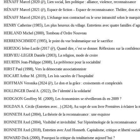
HÉNAFF Marcel (2020 @), Lien social, lien politique : alliance, violence, reconnaissance
HÉNAFF Marcel (2021 @), Espace de fiction – Espace de reconnaissance. Théâtre, don et v
HÉNAFF Marcel (2024 @), L'échange non contractuel ou le sexe intransitif selon le marqui
HENRY Catherine (1985), Les plus heureux du village. Entretiens avec quatre familles d’agr
HERLAND Michel (2000), Tombeau d’Ordre Nouveau
HERRENSCHMIDT (1995), le point du vue brahmanique sur le sacrifice
HERTZOG Irène-Lucile (2017 @), Quand dire, c’est se donner. Réflexions sur la confidence
HERVIEU-LEGER Danièle (2003), La religion, mode de croire
HEURTIN Jean-Philippe (2008), La préférence pour la sociabilité
HIRST Paul (1998), Vers la démocratie associationniste
HOCART Arthur M. (2019), Les lois sacrées de l’hospitalité
HOFFMAN Veronika (2024 @), Le don et la grâce : croisements et complexités
HOLLINGER David A. (2022), De l’identité à la solidarité
HODGSON Geoffrey M. (2009), Les économistes se réveilleront-ils en 2009 ?
HOLDAN A. Cécile (Entretien avec...) (2024), Au sujet de son livre Premières à éclairer la n
HONNETH Axel (2004), La théorie de la reconnaissance : une esquisse
HONNETH Axel (2004), Visibilité et invisibilité. Sur l'épistémologie de la reconnaissance
HONNETH Axel (2018), Entretien avec Axel Honneth. Capitalisme, critique et liberté social
HOWARD Dick (2000), Pourquoi la critique du totalitarisme aujourd’hui ?