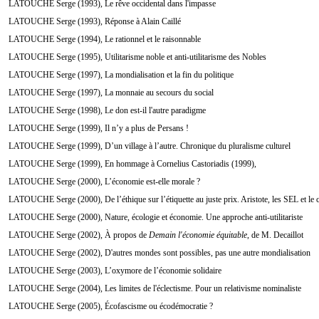
LATOUCHE Serge (1993), Le rêve occidental dans l'impasse
LATOUCHE Serge (1993), Réponse à Alain Caillé
LATOUCHE Serge (1994), Le rationnel et le raisonnable
LATOUCHE Serge (1995), Utilitarisme noble et anti-utilitarisme des Nobles
LATOUCHE Serge (1997), La mondialisation et la fin du politique
LATOUCHE Serge (1997), La monnaie au secours du social
LATOUCHE Serge (1998), Le don est-il l'autre paradigme
LATOUCHE Serge (1999), Il n’y a plus de Persans !
LATOUCHE Serge (1999), D’un village à l’autre. Chronique du pluralisme culturel
LATOUCHE Serge (1999), En hommage à Cornelius Castoriadis (1999),
LATOUCHE Serge (2000), L’économie est-elle morale ?
LATOUCHE Serge (2000), De l’éthique sur l’étiquette au juste prix. Aristote, les SEL et le
LATOUCHE Serge (2000), Nature, écologie et économie. Une approche anti-utilitariste
LATOUCHE Serge (2002), À propos de
Demain l'économie équitable
, de M. Decaillot
LATOUCHE Serge (2002), D'autres mondes sont possibles, pas une autre mondialisation
LATOUCHE Serge (2003), L’oxymore de l’économie solidaire
LATOUCHE Serge (2004), Les limites de l'éclectisme. Pour un relativisme nominaliste
LATOUCHE Serge (2005), Écofascisme ou écodémocratie ?