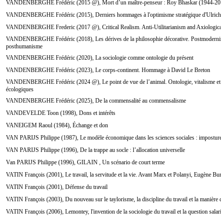
VANDENBERGHE Frédéric (2015 @), Mort d’un maître-penseur : Roy Bhaskar (1944-20
VANDENBERGHE Frédéric (2015), Derniers hommages à l'optimisme stratégique d'Ulrich
VANDENBERGHE Frederic (2017 @), Critical Realism. Anti-Utilitarianism and Axiologic
VANDENBERGHE Frédéric (2018), Les dérives de la philosophie décorative. Postmodernis
posthumanisme
VANDENBERGHE Frédéric (2020), La sociologie comme ontologie du présent
VANDENBERGHE Frédéric (2023), Le corps-continent. Hommage à David Le Breton
VANDENBERGHE Frédéric (2024 @), Le point de vue de l’animal. Ontologie, vitalisme et
écologiques
VANDENBERGHE Frédéric (2025), De la commensalité au commensalisme
VANDEVELDE Toon (1998), Dons et intérêts
VANEIGEM Raoul (1984), Échange et don
VAN PARIJS Philippe (1987), Le modèle économique dans les sciences sociales : imposture
VAN PARIJS Philippe (1996), De la trappe au socle : l’allocation universelle
Van PARIJS Philippe (1996), GILAIN , Un scénario de court terme
VATIN François (2001), Le travail, la servitude et la vie. Avant Marx et Polanyi, Eugène Bur
VATIN François (2001), Défense du travail
VATIN François (2003), Du nouveau sur le taylorisme, la discipline du travail et la manière d'é
VATIN François (2006), Lemontey, l'invention de la sociologie du travail et la question salar