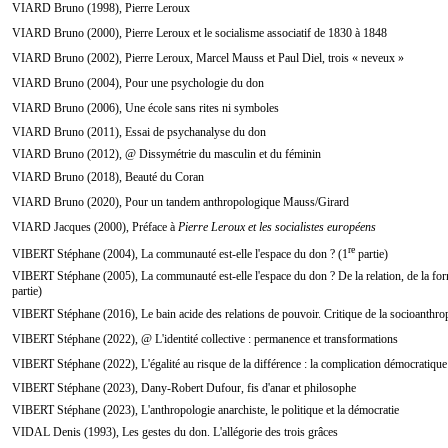
VIARD Bruno (1998), Pierre Leroux
VIARD Bruno (2000), Pierre Leroux et le socialisme associatif de 1830 à 1848
VIARD Bruno (2002), Pierre Leroux, Marcel Mauss et Paul Diel, trois « neveux »
VIARD Bruno (2004), Pour une psychologie du don
VIARD Bruno (2006), Une école sans rites ni symboles
VIARD Bruno (2011), Essai de psychanalyse du don
VIARD Bruno (2012), @ Dissymétrie du masculin et du féminin
VIARD Bruno (2018), Beauté du Coran
VIARD Bruno (2020), Pour un tandem anthropologique Mauss/Girard
VIARD Jacques (2000), Préface à
Pierre Leroux et les socialistes européens
re
VIBERT Stéphane (2004), La communauté est-elle l'espace du don ? (1
partie)
VIBERT Stéphane (2005), La communauté est-elle l'espace du don ? De la relation, de la forme 
partie)
VIBERT Stéphane (2016), Le bain acide des relations de pouvoir. Critique de la socioanthrop
VIBERT Stéphane (2022), @ L'identité collective : permanence et transformations
VIBERT Stéphane (2022), L'égalité au risque de la différence : la complication démocratique
VIBERT Stéphane (2023), Dany-Robert Dufour, fis d'anar et philosophe
VIBERT Stéphane (2023), L'anthropologie anarchiste, le politique et la démocratie
VIDAL Denis (1993), Les gestes du don. L'allégorie des trois grâces