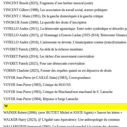
VINCENT Benoît (2025), Fragments d’une herbier musical (suite)
VINCENT Gilbert (1998), Les association du travail social, acteurs politiques
VINCENT J. Marie (1991), De la gauche domestiquée à la gauche critique
VINOKUR Annie (2009), La querelle des droits d’inscription
VITIELLO Audric (2011), La démocratie agonistique. Entre ordre symbolique et désordre po
VITIELLO Audric (2015), @ Hommage à Ernesto Laclau (1935-2014). Réinventer l'émanci
VITIELLO Audric (2016), L'autonomie en devenir. L'émancipation comme (trans)formation i
VIVERET Patrick (2005), Au-delà de la richesse monétaire
VIVERET Patrick (2014), Les tâches d'un mouvement convivialiste
VIVERET Patrick (2021), Pour une démocratie convivialiste
VORMS Charlotte (2025), Former des requêtes quand on est dépourvu de droits
VOYER Jean-Pierre (et CAILLÉ Alain) (1983), Correspondance
VOYER Jean-Pierre (1983), Critique du MAUSS
VOYER Jean-Pierre (1983), Critique de Marchand/non marchand de S. Latouche
VOYER Jean-Pierre (1984), Réponse à Serge Latouche
W
WAINER Robert (2006), (avec BUTTET Michel et JOSTE Agnès) « Sauver les lettres »
WALKER Harry (2023), @ L'égalité sans équivalence. Une anthropologie du commun
WALLERSTEIN Immanuel (2005), Le Forum social mondial à la croisée des chemins