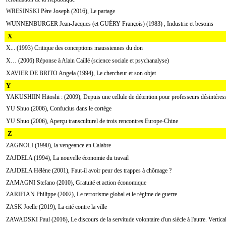
WRESINSKI Père Joseph (2016), Le partage
WUNNENBURGER Jean-Jacques (et GUÉRY François) (1983) , Industrie et besoins
X
X... (1993) Critique des conceptions maussiennes du don
X… (2006) Réponse à Alain Caillé (science sociale et psychanalyse)
XAVIER DE BRITO Angela (1994), Le chercheur et son objet
Y
YAKUSHIIN Hitoshi : (2009), Depuis une cellule de détention pour professeurs désintéres
YU Shuo (2006), Confucius dans le cortège
YU Shuo (2006), Aperçu transculturel de trois rencontres Europe-Chine
Z
ZAGNOLI (1990), la vengeance en Calabre
ZAJDELA (1994), La nouvelle économie du travail
ZAJDELA Hélène (2001), Faut-il avoir peur des trappes à chômage ?
ZAMAGNI Stefano (2010), Gratuité et action économique
ZARIFIAN Philippe (2002), Le terrorisme global et le régime de guerre
ZASK Joëlle (2019), La cité contre la ville
ZAWADSKI Paul (2016), Le discours de la servitude volontaire d'un siècle à l'autre. Vertical