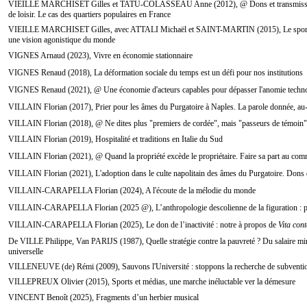
VIEILLE MARCHISET Gilles et TATU-COLASSEAU Anne (2012), @ Dons et transmissions
de loisir. Le cas des quartiers populaires en France
VIEILLE MARCHISET Gilles, avec ATTALI Michaël et SAINT-MARTIN (2015), Le sport, 
une vision agonistique du monde
VIGNES Arnaud (2023), Vivre en économie stationnaire
VIGNES Renaud (2018), La déformation sociale du temps est un défi pour nos institutions
VIGNES Renaud (2021), @ Une économie d'acteurs capables pour dépasser l'anomie technoc
VILLAIN Florian (2017), Prier pour les âmes du Purgatoire à Naples. La parole donnée, au
VILLAIN Florian (2018), @ Ne dites plus "premiers de cordée", mais "passeurs de témoin"
VILLAIN Florian (2019), Hospitalité et traditions en Italie du Sud
VILLAIN Florian (2021), @ Quand la propriété excède le propriétaire. Faire sa part au co
VILLAIN Florian (2021), L'adoption dans le culte napolitain des âmes du Purgatoire. Dons de
VILLAIN-CARAPELLA Florian (2024), A l'écoute de la mélodie du monde
VILLAIN-CARAPELLA Florian (2025 @), L’anthropologie descolienne de la figuration : par
VILLAIN-CARAPELLA Florian (2025), Le don de l’inactivité : notre à propos de
Vita con
De VILLE Philippe, Van PARIJS (1987), Quelle stratégie contre la pauvreté ? Du salaire min
universelle
VILLENEUVE (de) Rémi (2009), Sauvons l'Université : stoppons la recherche de subventi
VILLEPREUX Olivier (2015), Sports et médias, une marche inéluctable ver la démesure
VINCENT Benoît (2025), Fragments d’un herbier musical