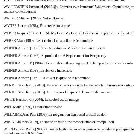
WALLERSTEIN Immanuel (2018 @), Entretien avec Immanuel Wallerstein. Capitalisme, cris
sociaux contemporains
WALZER Michael (2022), Notre Ukraine
WATIER Patrick (1998), Éthique de sociabilité
WEBER Jacques (1985), C=R-I, My God, My Gold (réflexions sur la portée du concept de
WEBER Max (1989), L'état national et la politique économique
WEINER Annette (1982), The Reproductive Model in Tobriand Society
WEINER Annette (1982), Reproduction : A Replacement for Reciprocity
WEINER Annette B (1984). Du sexe des anthropologues et de la reproduction chez les info
WEINER Annette (1988),La richesse inaliénable
WEINER Annette (1989), La kula et la quête de la renommée
WENDLING Thierry (2010), Us et abus de la notion de fait social total. Turbulences critiqu
WENDLING Thierry (2015), Les origines ludiques de la notion de monnaie
WHITE Harrison C. (2004), La société est un mirage
WIEL Marc (1999), La transition urbaine
WILLAIME Jean-Paul (2003), La religion : un lien social articulé au don
WINTZ Maurice (2019), La nature en ville : une réconciliation en trompe l'oeil
WORMS Jean-Pierre (2005), Crise de légitimité des élites gouvernementales et politiques fra
refondation de la République