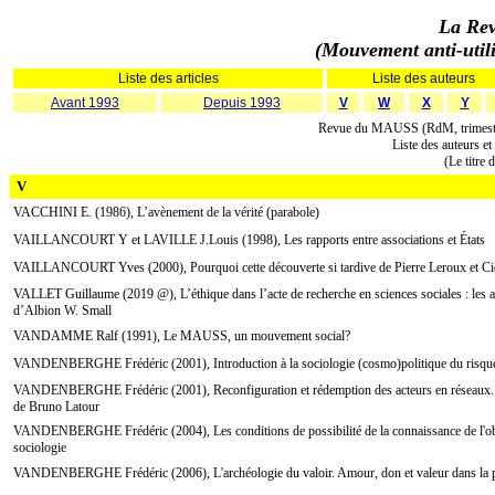
La Rev
(Mouvement anti-utilit
Liste des articles
Liste des auteurs
Avant 1993
Depuis 1993
V
W
X
Y
Revue du MAUSS (RdM, trimestri
Liste des auteurs et
(Le titre d
V
VACCHINI E. (1986), L’avènement de la vérité (parabole)
VAILLANCOURT Y et LAVILLE J.Louis (1998), Les rapports entre associations et États
VAILLANCOURT Yves (2000), Pourquoi cette découverte si tardive de Pierre Leroux et Ci
VALLET Guillaume (2019 @), L’éthique dans l’acte de recherche en sciences sociales : les a
d’Albion W. Small
VANDAMME Ralf (1991), Le MAUSS, un mouvement social?
VANDENBERGHE Frédéric (2001), Introduction à la sociologie (cosmo)politique du risque
VANDENBERGHE Frédéric (2001), Reconfiguration et rédemption des acteurs en réseaux. Cri
de Bruno Latour
VANDENBERGHE Frédéric (2004), Les conditions de possibilité de la connaissance de l'objet
sociologie
VANDENBERGHE Frédéric (2006), L'archéologie du valoir. Amour, don et valeur dans la 