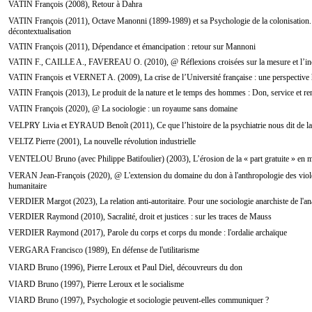
VATIN François (2008), Retour à Dahra
VATIN François (2011), Octave Manonni (1899-1989) et sa Psychologie de la colonisation. 
décontextualisation
VATIN François (2011), Dépendance et émancipation : retour sur Mannoni
VATIN F., CAILLE A., FAVEREAU O. (2010), @ Réflexions croisées sur la mesure et l’inc
VATIN François et VERNET A. (2009), La crise de l’Université française : une perspective
VATIN François (2013), Le produit de la nature et le temps des hommes : Don, service et r
VATIN François (2020), @ La sociologie : un royaume sans domaine
VELPRY Livia et EYRAUD Benoît (2011), Ce que l’histoire de la psychiatrie nous dit de la p
VELTZ Pierre (2001), La nouvelle révolution industrielle
VENTELOU Bruno (avec Philippe Batifoulier) (2003), L’érosion de la « part gratuite » en m
VERAN Jean-François (2020), @ L'extension du domaine du don à l'anthropologie des violen
humanitaire
VERDIER Margot (2023), La relation anti-autoritaire. Pour une sociologie anarchiste de l'a
VERDIER Raymond (2010), Sacralité, droit et justices : sur les traces de Mauss
VERDIER Raymond (2017), Parole du corps et corps du monde : l'ordalie archaïque
VERGARA Francisco (1989), En défense de l'utilitarisme
VIARD Bruno (1996), Pierre Leroux et Paul Diel, découvreurs du don
VIARD Bruno (1997), Pierre Leroux et le socialisme
VIARD Bruno (1997), Psychologie et sociologie peuvent-elles communiquer ?