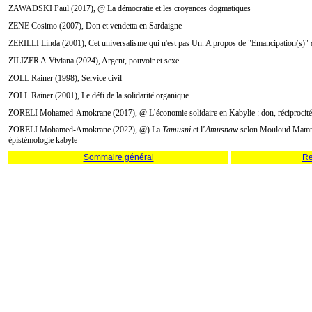
ZAWADSKI Paul (2017), @ La démocratie et les croyances dogmatiques
ZENE Cosimo (2007), Don et vendetta en Sardaigne
ZERILLI Linda (2001), Cet universalisme qui n'est pas Un. A propos de "Emancipation(s)" 
ZILIZER A.Viviana (2024), Argent, pouvoir et sexe
ZOLL Rainer (1998), Service civil
ZOLL Rainer (2001), Le défi de la solidarité organique
ZORELI Mohamed-Amokrane (2017), @ L’économie solidaire en Kabylie : don, réciprocité e
ZORELI Mohamed-Amokrane (2022), @) La
Tamusni
et l’
Amusnaw
selon Mouloud Mamme
épistémologie kabyle
Sommaire général
Re