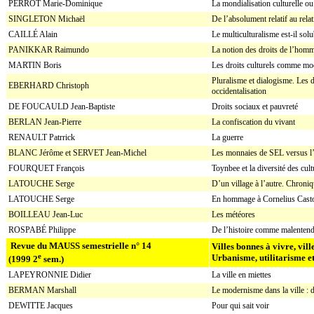
PERROT Marie-Dominique
La mondialisation culturelle ou
SINGLETON Michaël
De l’absolument relatif au rela
CAILLÉ Alain
Le multiculturalisme est-il sol
PANIKKAR Raimundo
La notion des droits de l’homme
MARTIN Boris
Les droits culturels comme mod
Pluralisme et dialogisme. Les 
EBERHARD Christoph
occidentalisation
DE FOUCAULD Jean-Baptiste
Droits sociaux et pauvreté
BERLAN Jean-Pierre
La confiscation du vivant
RENAULT Patrrick
La guerre
BLANC Jérôme et SERVET Jean-Michel
Les monnaies de SEL versus l’
FOURQUET François
Toynbee et la diversité des cult
LATOUCHE Serge
D’un village à l’autre. Chroniq
LATOUCHE Serge
En hommage à Cornelius Casto
BOILLEAU Jean-Luc
Les météores
ROSPABÉ Philippe
De l’histoire comme malenten
Revue du MAUSS semestrielle n° 14
Villes bonnes à vivre, vill
e
Urbanisme, utilitarisme e
(1999 2
sem.)
LAPEYRONNIE Didier
La ville en miettes
BERMAN Marshall
Le modernisme dans la ville : d
DEWITTE Jacques
Pour qui sait voir