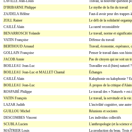
LAVILLE Jean-Louis
Travail, la nouvelle question po
D'IRIBARNE Philippe
Le mythe de la fin du travail
ZAJDELA Hélène
Faut-il avoir peur des trappes
ZOLL Rainer
Le défi de la solidarité organiq
CAILLÉ Alain
La rareté reconsidérée
BENARROSCH Yolande
Le travail, norme et significati
VATIN Françoise
Défense du travail
BERTHOUD Arnaud
Travail, économie, espérance, 
GOLLAIN Françoise
Penser le travail dans son histo
JACOB Annie
Pas de citoyen qui ne soit un tr
BOILLEAU Jean-Luc
Travailler est-il (bien) naturel 
BOILLEAU Jean-Luc et MALLET Chantal
Échanges
CAILLÉ Alain
Kalophonie ou kalophonie ? En
BOILLEAU Jean-Luc
À propos de la critique d'Alain
ROSPABÉ Philippe
Le travail des « Naturels » est-i
VATIN François
Le travail, la servitude et la 
LAZAR Judith
L'incivilité cognitive, une autre
GUILLOU Michel
Réunions et sociotes
DESCOMBES Vincent
Les individus collectifs
SCUBLA Lucien
L'anthropologie (et la science e
MAÎTRIER Louis
La production du beau. Trois ét