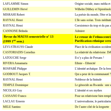
LAFLAMME Simon
Origine sociale, mass média et 
GUILLEMIN Hervé
Wilhelm Dilthey et l'épistémolo
MISRAHI Robert
La poésie du monde, l'être et la
RAYNAL Henri
L'île sans océan. Trois méditat
RAYNAL Henri
Coexistence du trop et du pas 
CANNONE Belinda
Admirer
Revue du MAUSS semestrielle n° 13
Le retour de l’ethnocentr
er
Purification ethnique
vers
(1999 1
sem.)
LEVI-STRAUSS Claude
Place de la civilisation occident
CASTORIADIS Cornelius
La relativité du relativisme. D
LATOUCHE Serge
Il n’y a plus de Persans !
RIVERA Annamaria
Ethnie – Ethnicité
ROSPABÉ Philippe
L’identité archaïque. De la fer
GODBOUT Jacques T.
Qui a peur de la communauté ?
RAYNAL Henri
Noblesse de la finitude
TEMPLE Dominique
Le génocide au Rwanda : une a
NICOLAS Guy
L’identité et ses mythes
CASSANO Franco
Pour un relativisme bien tempé
LACLAU Ernesto
L’universalisme, le particularis
MELE Santino
De l’autre côté de la lorgnette