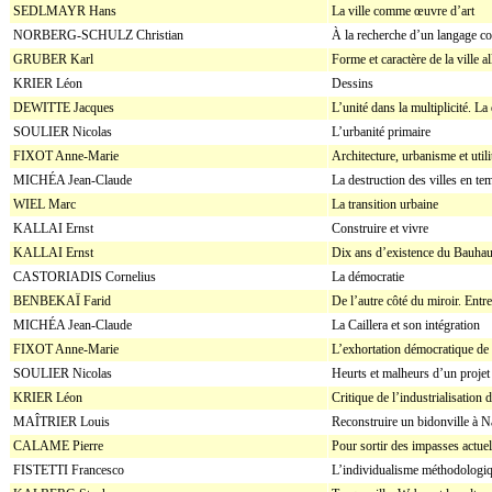
SEDLMAYR Hans
La ville comme œuvre d’art
NORBERG-SCHULZ Christian
À la recherche d’un langage co
GRUBER Karl
Forme et caractère de la ville 
KRIER Léon
Dessins
DEWITTE Jacques
L’unité dans la multiplicité. La
SOULIER Nicolas
L’urbanité primaire
FIXOT Anne-Marie
Architecture, urbanisme et util
MICHÉA Jean-Claude
La destruction des villes en te
WIEL Marc
La transition urbaine
KALLAI Ernst
Construire et vivre
KALLAI Ernst
Dix ans d’existence du Bauha
CASTORIADIS Cornelius
La démocratie
BENBEKAÏ Farid
De l’autre côté du miroir. Ent
MICHÉA Jean-Claude
La Caillera et son intégration
FIXOT Anne-Marie
L’exhortation démocratique de la
SOULIER Nicolas
Heurts et malheurs d’un projet d
KRIER Léon
Critique de l’industrialisation 
MAÎTRIER Louis
Reconstruire un bidonville à N
CALAME Pierre
Pour sortir des impasses actuel
FISTETTI Francesco
L’individualisme méthodologi