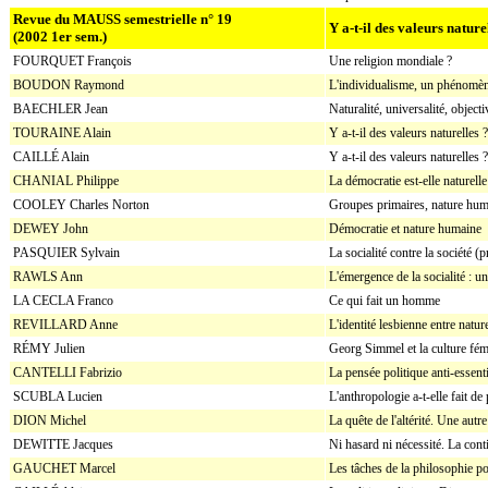
Revue du MAUSS semestrielle n° 19
Y a-t-il des valeurs nature
(2002 1er sem.)
FOURQUET François
Une religion mondiale ?
BOUDON Raymond
L'individualisme, un phénomèn
BAECHLER Jean
Naturalité, universalité, objecti
TOURAINE Alain
Y a-t-il des valeurs naturelles ?
CAILLÉ Alain
Y a-t-il des valeurs naturelles ?
CHANIAL Philippe
La démocratie est-elle naturelle
COOLEY Charles Norton
Groupes primaires, nature hum
DEWEY John
Démocratie et nature humaine
PASQUIER Sylvain
La socialité contre la société (
RAWLS Ann
L'émergence de la socialité : un
LA CECLA Franco
Ce qui fait un homme
REVILLARD Anne
L'identité lesbienne entre natur
RÉMY Julien
Georg Simmel et la culture fém
CANTELLI Fabrizio
La pensée politique anti-essent
SCUBLA Lucien
L'anthropologie a-t-elle fait de
DION Michel
La quête de l'altérité. Une autr
DEWITTE Jacques
Ni hasard ni nécessité. La co
GAUCHET Marcel
Les tâches de la philosophie po