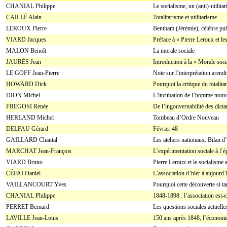
CHANIAL Philippe
Le socialisme, un (anti)-utilit
CAILLÉ Alain
Totalitarisme et utilitarisme
LEROUX Pierre
Bentham (Jérémie), célèbre pub
VIARD Jacques
Préface à « Pierre Leroux et le
MALON Benoît
La morale sociale
JAURÈS Jean
Introduction à la « Morale soc
LE GOFF Jean-Pierre
Note sur l’interprétation arendt
HOWARD Dick
Pourquoi la critique du totalit
DION Michel
L’incubation de l’homme nou
FREGOSI Renée
De l’ingouvernabilité des dicta
HERLAND Michel
Tombeau d’Ordre Nouveau
DELFAU Gérard
Février 48
GAILLARD Chantal
Les ateliers nationaux. Bilan d
MARCHAT Jean-François
L’expérimentation sociale à l’é
VIARD Bruno
Pierre Leroux et le socialisme 
CÉFAÏ Daniel
L’association d’hier à aujourd’
VAILLANCOURT Yves
Pourquoi cette découverte si ta
CHANIAL Philippe
1848-1898 : l’association est-el
PERRET Bernard
Les questions sociales actuelle
LAVILLE Jean-Louis
150 ans après 1848, l’économie