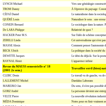
LYNCH Michael
Vers une généalogie constructi
TROM Danny
À l'épreuve du paysage. Const
CÉFAÏ Daniel
Le naturalisme dans la sociolo
QUÉRÉ Louis
Naturaliser le sens : une erreur
CONEIN Bernard
Le sociologue dans la nature. 
De LARA Philippe
Relativité de quoi ?
HACKER Peter M.S.
Sur l'idée de schème conceptu
ZERILLI Linda
Cet universalisme qui n'est pa
MASSE Alexis
Comment penser l'autonomie de
BECK Ulrich
La politique dans la société du
DEWITTE Jacques
Le déni du déjà-là. Sur la post
RAYNAL Henri
L'apparence infinie
Revue du MAUSS semestrielle n° 18
Travailler est-il (bien) na
(2001 2e sem.)
CLERC Denis
Le travail vu de gauche, vu de
LALLEMENT Michel
Daedalus Laborans
MAREJKO Jan
Du sens, il n'est pas possible d
GORZ André
La personne devient une entrep
VELTZ Pierre
La nouvelle révolution industri
MÉDA Dominique
Notes pour en finir vraiment ave