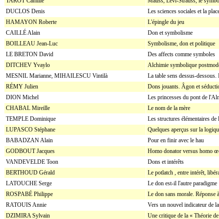
TAROT Camille
Mauss, Lévi-Strauss, le symbol
DUCLOS Denis
Les sciences sociales et la pla
HAMAYON Roberte
L'épingle du jeu
CAILLÉ Alain
Don et symbolisme
BOILLEAU Jean-Luc
Symbolisme, don et politique
LE BRETON David
Des affects comme symboles
DITCHEV Yvaylo
Alchimie symbolique postmod
MESNIL Marianne, MIHAILESCU Vintilà
La table sens dessus-dessous. D
RÉMY Julien
Dons jouants. Âgon et séducti
DION Michel
Les princesses du pont de l'A
CHABAL Mireille
Le nom de la mère
TEMPLE Dominique
Les structures élémentaires de l
LUPASCO Stéphane
Quelques aperçus sur la logiq
BABADZAN Alain
Pour en finir avec le hau
GODBOUT Jacques
Homo donator versus homo œ
VANDEVELDE Toon
Dons et intérêts
BERTHOUD Gérald
Le potlatch , entre intérêt, libér
LATOUCHE Serge
Le don est-il l'autre paradigme
ROSPABÉ Philippe
Le don sans morale. Réponse 
RATOUIS Annie
Vers un nouvel indicateur de la
DZIMIRA Sylvain
Une critique de la « Théorie de