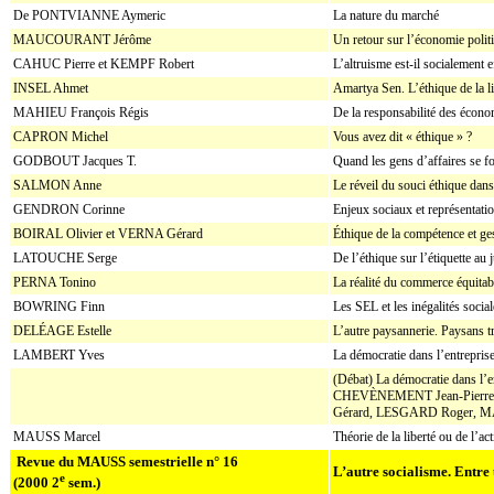
De PONTVIANNE Aymeric
La nature du marché
MAUCOURANT Jérôme
Un retour sur l’économie polit
CAHUC Pierre et KEMPF Robert
L’altruisme est-il socialement e
INSEL Ahmet
Amartya Sen. L’éthique de la l
MAHIEU François Régis
De la responsabilité des écono
CAPRON Michel
Vous avez dit « éthique » ?
GODBOUT Jacques T.
Quand les gens d’affaires se f
SALMON Anne
Le réveil du souci éthique dans
GENDRON Corinne
Enjeux sociaux et représentatio
BOIRAL Olivier et VERNA Gérard
Éthique de la compétence et ge
LATOUCHE Serge
De l’éthique sur l’étiquette au 
PERNA Tonino
La réalité du commerce équitab
BOWRING Finn
Les SEL et les inégalités social
DELÉAGE Estelle
L’autre paysannerie. Paysans tr
LAMBERT Yves
La démocratie dans l’entreprise
(Débat) La démocratie dans l’e
CHEVÈNEMENT Jean-Pierre
Gérard, LESGARD Roger, 
MAUSS Marcel
Théorie de la liberté ou de l’a
Revue du MAUSS semestrielle n° 16
L’autre socialisme. Entre 
e
(2000 2
sem.)