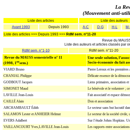
La Rev
(Mouvement anti-utilit
Liste des articles
Liste des auteurs
Avant 1993
Depuis 1993
A-C
D-G
H-L
M
Liste des articles >>> Depuis 1993 >>>
RdM sem. n°11-20
Revue du MAUS
Liste des auteurs et articles classés par or
RdM sem. n°1-10
RdM sem. n°11-20
Revue du MAUSS semestrielle n° 11
Une seule solution, l’assoc
er
Socio-économie du fait ass
(1998, 1
sem.)
VIARD Bruno
Pierre Leroux et les premières
CHANIAL Philippe
Délicate essence de la démocrati
GODBOUT Jacques
Liens primaires, association et 
SIMONET Maud
Le bénévole et le
volunteer
; ce
LAVILLE Jean-Louis
Fait associatif et espace démoc
CAILLÉ Alain
Don et association
ARCHAMBAULT Édith
Le secteur sans but lucratif da
SALAMON Lester et ANHEIER Helmut
Le secteur de la société civile,
EVERS Adalbert
Sur l’étude Johns Hopkins. Un
VAILLANCOURT Yves,LAVILLE Jean-Louis
Les rapports entre associations 