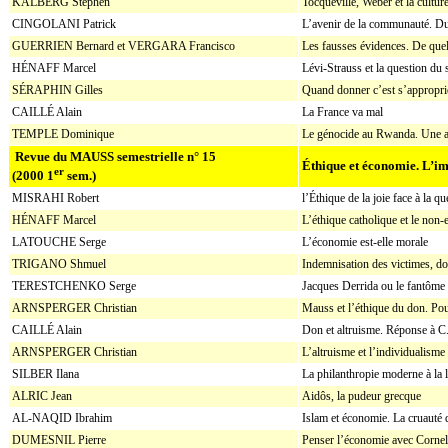
KALBERG Stephen
Tocqueville, Weber et la cultur
CINGOLANI Patrick
L’avenir de la communauté. Du
GUERRIEN Bernard et VERGARA Francisco
Les fausses évidences. De que
HÉNAFF Marcel
Lévi-Strauss et la question d
SÉRAPHIN Gilles
Quand donner c’est s’appropri
CAILLÉ Alain
La France va mal
TEMPLE Dominique
Le génocide au Rwanda. Une an
Revue du MAUSS semestrielle n° 15
Éthique et économie. L’im
er
(2000 1
sem.)
MISRAHI Robert
l’Éthique de la joie face à la q
HÉNAFF Marcel
L’éthique catholique et le non-
LATOUCHE Serge
L’économie est-elle morale
TRIGANO Shmuel
Indemnisation des victimes, do
TERESTCHENKO Serge
Jacques Derrida ou le fantôme
ARNSPERGER Christian
Mauss et l’éthique du don. Po
CAILLÉ Alain
Don et altruisme. Réponse à C
ARNSPERGER Christian
L’altruisme et l’individualism
SILBER Ilana
La philanthropie moderne à la
ALRIC Jean
Aidôs, la pudeur grecque
AL-NAQID Ibrahim
Islam et économie. La cruauté 
DUMESNIL Pierre
Penser l’économie avec Cornel