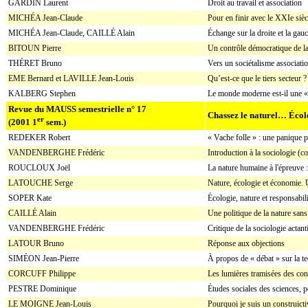
GARDIN Laurent
Droit au travail et association
MICHÉA Jean-Claude
Pour en finir avec le XXIe sièc
MICHÉA Jean-Claude, CAILLÉ Alain
Échange sur la droite et la gau
BITOUN Pierre
Un contrôle démocratique de la 
THÉRET Bruno
Vers un sociétalisme associatio
EME Bernard et LAVILLE Jean-Louis
Qu’est-ce que le tiers secteur ?
KALBERG Stephen
Le monde moderne est-il une « 
Revue du MAUSS semestrielle n° 17
Chassez le naturel… Écol
er
(2001 1
sem.)
REDEKER Robert
« Vache folle » : une panique p
VANDENBERGHE Frédéric
Introduction à la sociologie (
ROUCLOUX Joël
La nature humaine à l'épreuve :
LATOUCHE Serge
Nature, écologie et économie. U
SOPER Kate
Écologie, nature et responsabili
CAILLÉ Alain
Une politique de la nature san
VANDENBERGHE Frédéric
Critique de la sociologie actan
LATOUR Bruno
Réponse aux objections
SIMÉON Jean-Pierre
À propos de « débat » sur la t
CORCUFF Philippe
Les lumières tramisées des con
PESTRE Dominique
Études sociales des sciences, p
LE MOIGNE Jean-Louis
Pourquoi je suis un construicti