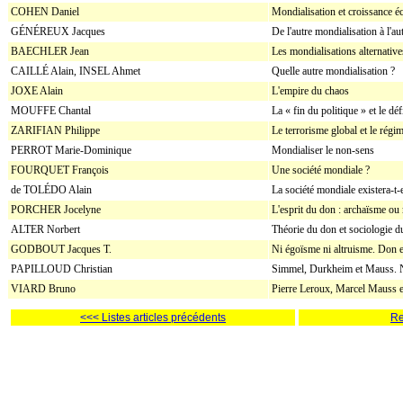
COHEN Daniel
Mondialisation et croissance é
GÉNÉREUX Jacques
De l'autre mondialisation à l'au
BAECHLER Jean
Les mondialisations alternative
CAILLÉ Alain, INSEL Ahmet
Quelle autre mondialisation ?
JOXE Alain
L'empire du chaos
MOUFFE Chantal
La « fin du politique » et le dé
ZARIFIAN Philippe
Le terrorisme global et le régi
PERROT Marie-Dominique
Mondialiser le non-sens
FOURQUET François
Une société mondiale ?
de TOLÉDO Alain
La société mondiale existera-t-e
PORCHER Jocelyne
L'esprit du don : archaïsme ou 
ALTER Norbert
Théorie du don et sociologie d
GODBOUT Jacques T.
Ni égoïsme ni altruisme. Don e
PAPILLOUD Christian
Simmel, Durkheim et Mauss. Na
VIARD Bruno
Pierre Leroux, Marcel Mauss et
<<< Listes articles précédents
Re