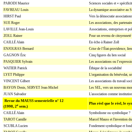
PARODI Maurice
Sciences sociales et « spécifici
FAVREAU Louis
La dynamique associative au 
HIRST Paul
Vers la démocratie associationn
SUE Roger
Les associations, des partenair
LAVILLE Jean-Louis
Associations, entreprises et po
ZOLL Rainer
Pour un revenu de citoyenneté l
CAILLÉ Alain
En écho à Rainer Zoll
ENJOLRAS Bernard
Crise de l’État-providence, lien
GAGNON Éric
Cinq figures du lien social
PASQUIER Sylvain
Les associations ou l’expressio
WATIER Patrick
Éthique de la sociabilité
LYET Philippe
L'organisation du bénévolat, u
VINCENT Gilbert
Les associations du travail soci
BAYON Denis, SERVET Jean-Michel
Les SEL, vers un nouveau mond
JUAN Salvador
L'association comme institution
Revue du MAUSS semestrielle n° 12
Plus réel que le réel, le 
e
(1998, 2
sem.)
CAILLÉ Alain
Symbolisme ou symbolique ?
TAROT Camille
Marcel Mauss et l'invention d
SCUBLA Lucien
Fondement symbolique et fonde