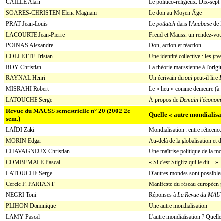
CAILLÉ Alain
Le politico-religieux. Dix-sept
SOARES-CHRISTEN Elena Magnani
Le don au Moyen Âge
PRAT Jean-Louis
Le
potlatch
dans l'
Anabase
de 
LACOURTE Jean-Pierre
Freud et Mauss, un rendez-v
POINAS Alexandre
Don, action et réaction
COLLETTE Tristan
Une identité collective : les
fre
ROY Christian
La théorie maussienne à l'orig
RAYNAL Henri
Un écrivain du
oui
peut-il lire
MISRAHI Robert
Le « lieu » comme demeure (
LATOUCHE Serge
À propos de
Demain l'économi
Revue du MAUSS semestrielle n° 20 (2002 2e
Quelle « autre mondialisa
sem.)
LAÏDI Zaki
Mondialisation : entre réticence
MORIN Edgar
Au-delà de la globalisation e
CHAVAGNEUX Christian
Une maîtrise politique de la m
COMBEMALE Pascal
« Si c'est Stiglitz qui le dit... »
LATOUCHE Serge
D'autres mondes sont possibles
Cercle F. PARTANT
Manifeste du réseau européen
NEGRI Toni
Réponses à
La Revue du MAU
PLIHON Dominique
Une autre mondialisation
LAMY Pascal
L'autre mondialisation ? Quelle