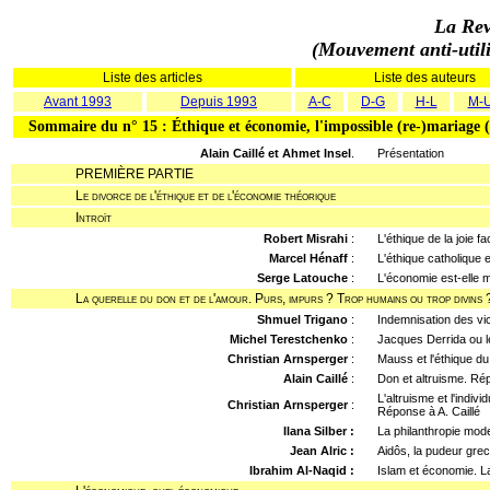
La Rev
(Mouvement anti-utilit
Liste des articles
Liste des auteurs
Avant 1993
Depuis 1993
A-C
D-G
H-L
M-
Sommaire du n° 15 : Éthique et économie, l'impossible (re-)mariage (
Alain Caillé et Ahmet Insel
.
Présentation
PREMIÈRE PARTIE
Le divorce de l'éthique et de l'économie théorique
Introït
Robert Misrahi
:
L'éthique de la joie f
Marcel Hénaff
:
L'éthique catholique e
Serge Latouche
:
L'économie est-elle 
La querelle du don et de l'amour. Purs, impurs ? Trop humains ou trop divins 
Shmuel Trigano
:
Indemnisation des vi
Michel Terestchenko
:
Jacques Derrida ou l
Christian Arnsperger
:
Mauss et l'éthique d
Alain Caillé
:
Don et altruisme. Ré
L'altruisme et l'indi
Christian Arnsperger
:
Réponse à A. Caillé
Ilana Silber :
La philanthropie mod
Jean Alric :
Aidôs, la pudeur gre
Ibrahim Al-Naqid :
Islam et économie. L