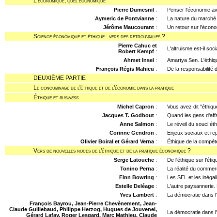
L'économique, quel économique
Pierre Dumesnil
:
Penser l'économie av
Aymeric de Pontvianne
:
La nature du marché
Jérôme Maucourant
:
Un retour sur l'écono
Science économique et éthique : vers des retrouvailles ?
Pierre Cahuc et
L'altruisme est-il soc
Robert Kempf
:
Ahmet Insel
:
Amartya Sen. L'éthiqu
François Régis Mahieu
:
De la responsabilité
DEUXIÈME PARTIE
Le concubinage de l'éthique et de l'économie dans la pratique
Éthique et
business
Michel Capron
:
Vous avez dit "éthiqu
Jacques T. Godbout
:
Quand les gens d'aff
Anne Salmon
:
Le réveil du souci ét
Corinne Gendron
:
Enjeux sociaux et rep
Olivier Boiral et Gérard Verna
:
Éthique de la compét
Vers de nouvelles noces de l'éthique et de la pratique économique ?
Serge Latouche
:
De l'éthique sur l'éti
Tonino Perna
:
La réalité du commer
Finn Bowring
:
Les SEL et les inégal
Estelle Deléage
:
L'autre paysannerie. 
Yves Lambert
:
La démocratie dans l'
François Bayrou, Jean-Pierre Chevènement, Jean-
Claude Guillebaud, Philippe Herzog, Hugues de Jouvenel,
La démocratie dans l'
Gérard Lafay, Roger Lesgard, Marc Mathieu, Claude