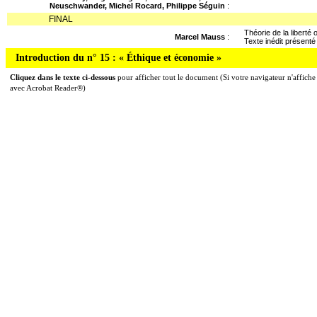
Neuschwander, Michel Rocard, Philippe Séguin
:
FINAL
Théorie de la liberté 
Marcel Mauss
:
Texte inédit présenté
Introduction du n° 15 : « Éthique et économie »
Cliquez dans le texte ci-dessous
pour afficher tout le document (Si votre navigateur n'affiche 
avec Acrobat Reader®)