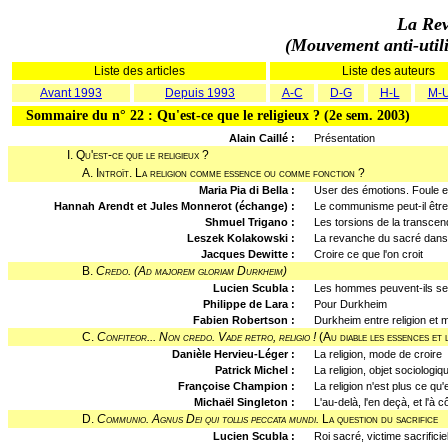
La Rev
(Mouvement anti-utilit
Liste des articles
Liste des auteurs
Avant 1993
Depuis 1993
A-C
D-G
H-L
M-
Sommaire du n° 22 : Qu'est-ce que le religieux ? (2e sem. 2003)
Alain Caillé :
Présentation
I. Qu'est-ce que le religieux ?
A. Introït. La religion comme essence ou comme fonction ?
Maria Pia di Bella :
User des émotions. Foule e
Hannah Arendt et Jules Monnerot (échange) :
Le communisme peut-il être 
Shmuel Trigano :
Les torsions de la transce
Leszek Kolakowski :
La revanche du sacré dans 
Jacques Dewitte :
Croire ce que l'on croit
B.
Credo. (Ad majorem gloriam Durkheim)
Lucien Scubla :
Les hommes peuvent-ils se 
Philippe de Lara :
Pour Durkheim
Fabien Robertson :
Durkheim entre religion et 
C.
Confiteor... Non credo. Vade retro, religio !
(Au diable les essences et l
Danièle Hervieu-Léger :
La religion, mode de croire
Patrick Michel :
La religion, objet sociologiq
Françoise Champion :
La religion n'est plus ce qu'e
Michaël Singleton :
L'au-delà, l'en deçà, et l'à c
D.
Communio. Agnus Dei qui tollis peccata mundi.
La question du sacrifice
Lucien Scubla :
Roi sacré, victime sacrificie