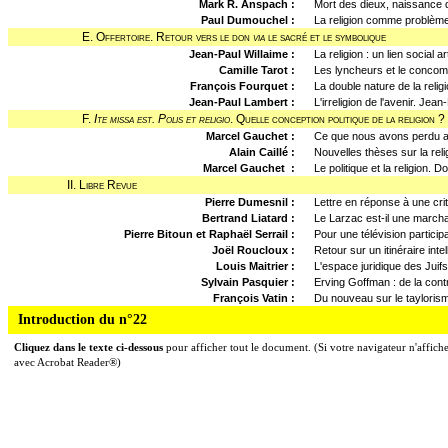
Mark R. Anspach :
Mort des dieux, naissance 
Paul Dumouchel :
La religion comme problème 
E. Offertoire. Retour vers le don
via
le sacré et le symbolique
Jean-Paul Willaime :
La religion : un lien social a
Camille Tarot :
Les lyncheurs et le concomb
François Fourquet :
La double nature de la relig
Jean-Paul Lambert :
L'irreligion de l'avenir. Jea
F.
Ite missa est. Polis et religio
. Quelle conception politique de la religion ?
Marcel Gauchet :
Ce que nous avons perdu av
Alain Caillé :
Nouvelles thèses sur la reli
Marcel Gauchet :
Le politique et la religion. 
II. Libre Revue
Pierre Dumesnil :
Lettre en réponse à une cr
Bertrand Liatard :
Le Larzac est-il une march
Pierre Bitoun et Raphaël Serrail :
Pour une télévision particip
Joël Roucloux :
Retour sur un itinéraire intell
Louis Maitrier :
L'espace juridique des Jui
Sylvain Pasquier :
Erving Goffman : de la con
François Vatin :
Du nouveau sur le taylorisme,
Introduction du n°22
Cliquez dans le texte ci-dessous
pour afficher tout le document. (Si votre navigateur n'affiche
avec Acrobat Reader®)